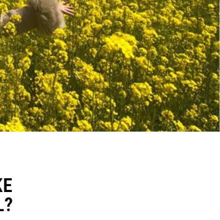
KE
L?