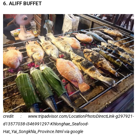
6. ALIFF BUFFET
credit : www.tripadvisor.com/LocationPhotoDirectLink-g297921-
d13577038-i346991297-Khlonghae_Seafood-
Hat_Yai_Songkhla_Province.html via google