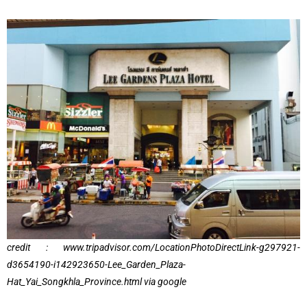
credit : www.tripadvisor.com/LocationPhotoDirectLink-g297921-
d3654190-i142923650-Lee_Garden_Plaza-
Hat_Yai_Songkhla_Province.html via google